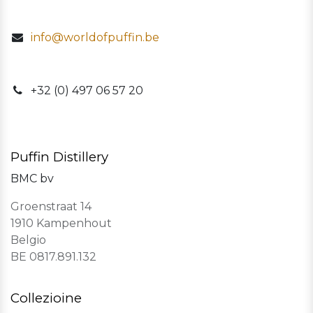
info@worldofpuffin.be
​+32 (0) 497 06 57 20
Puffin Distillery
BMC bv
Groenstraat 14
1910 Kampenhout
Belgio
BE 0817.891.132
Collezioine